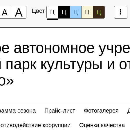
А
А
Цвет
Ц
Ц
Ц
Ц
Ц
е автономное учр
парк культуры и о
о»
рамма сезона
Прайс-лист
Фотогалерея
отиводействие коррупции
Оценка качества