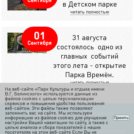
в Детском парке
читать полностью
01
31 августа
Сентября
состоялось одно из
главных событий
этого лета - открытие
Парка Времён.
читать полностью
На веб-сайте «Парк Культуры и отдыха имени
В.Г. Белинского» используются данные из
файлов cookies с целью персонализации
сервисов и повышения удобства пользования
веб-сайтом. Эти файлы также позволяют
Политика обработки персональных данных
запомнить вас на сайте. Мы используем
информацию из файлов cookies для улучшения
Принять
настройки Вашей навигации по сайту, а также с
целью анализа и сбора показателей о наших
© 2010-2015 Муниципальное автономное учреждение
посетителях на этом веб-сайте Если Вы не